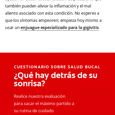
también pueden aliviar la inflamación y el mal
aliento asociado con esta condición. No esperes a
que los síntomas empeoren; empieza hoy mismo a
usar un
enjuague especializado para la gigivitis
CUESTIONARIO SOBRE SALUD BUCAL
¿Qué hay detrás de su
sonrisa?
Realice nuestra evaluación
para sacar el máximo partido a
su rutina de cuidado