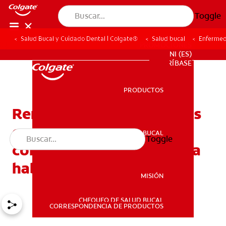
Toggle
Salud Bucal y Cuidado Dental | Colgate®
Salud bucal
Enfermed
PROMOCIONES
NI (ES)
SUSCRÍBASE
PRODUCTOS
PRODUCTOS
Remedios caseros seguros
contra la gingivitis para
SALUD BUCAL
Toggle
SALUD BUCAL
complementar su limpieza
habitual
MISIÓN
CHEQUEO DE SALUD BUCAL
MISIÓN
CORRESPONDENCIA DE PRODUCTOS