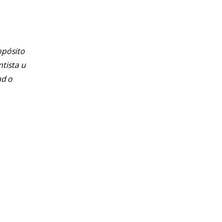
opósito
ntista u
ad o