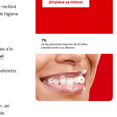
¡Empiece ya mismo!
 recibirá
de higiene
as a lo
el
dontitis.
r, así
olo