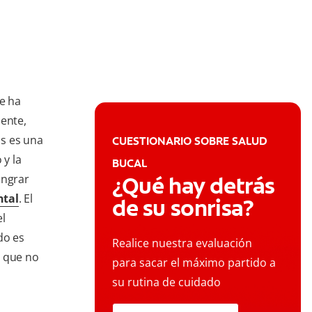
le ha
mente,
is es una
CUESTIONARIO SOBRE SALUD
 y la
BUCAL
angrar
¿Qué hay detrás
ntal
. El
de su sonrisa?
el
do es
Realice nuestra evaluación
a que no
para sacar el máximo partido a
su rutina de cuidado