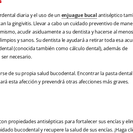
s
erdental diaria y el uso de un
enjuague bucal
antiséptico tam
can la gingivitis. Llevar a cabo un cuidado preventivo de mane
Asimismo, acudir asiduamente a su dentista y hacerse al meno
limpios y sanos. Su dentista le ayudará a retirar toda esa ac
o dental (conocida también como cálculo dental), además de
 ser necesario.
se de su propia salud bucodental. Encontrar la pasta dental
rá esta afección y prevendrá otras afecciones más graves.
 con propiedades antisépticas para fortalecer sus encías y eli
dado bucodental y recupere la salud de sus encías. ¡Haga cli