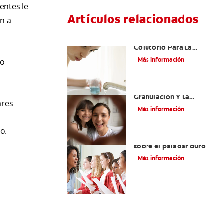
entes le
Artículos relacionados
án a
¿Cuál Es El Mejor
Colutorio Para La
Gingivitis?
Más información
do
El Tejido De
Granulación Y La
ares
Cicatrización De
Más información
Heridas En La Boca
o.
Todo lo que debe saber
sobre el paladar duro
Más información