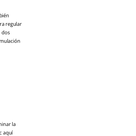
bién
ra regular
s dos
umulación
minar la
c aquí