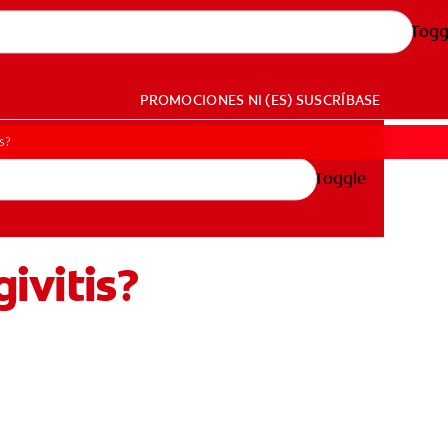
Togg
PROMOCIONES
NI (ES)
SUSCRÍBASE
s?
Toggle
givitis?