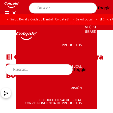
Toggle
Salud Bucal y Cuidado Dental | Colgate®
Salud bucal
El Chicl
PROMOCIONES
NI (ES)
SUSCRÍBASE
PRODUCTOS
PRODUCTOS
El Chicle Que Es Bueno Para
Sus Dientes: ¿Demasiado
SALUD BUCAL
Toggle
SALUD BUCAL
Bueno Para Ser Verdad?
MISIÓN
CHEQUEO DE SALUD BUCAL
MISIÓN
CORRESPONDENCIA DE PRODUCTOS