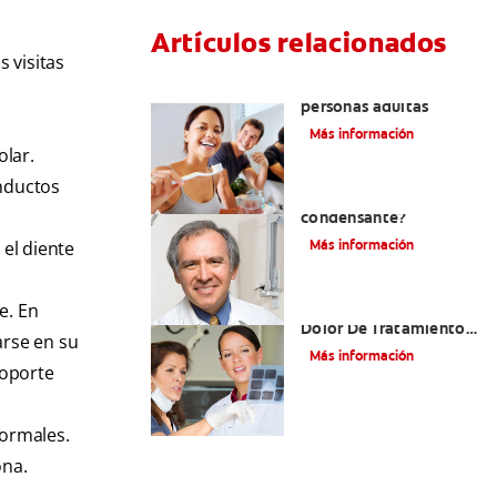
Artículos relacionados
s visitas
Pulpotomía en
personas adultas
Más información
olar.
onductos
¿Qué es la osteítis
condensante?
Más información
 el diente
La Verdad Sobre El
e. En
Dolor De Tratamiento
arse en su
De Conducto
Más información
soporte
normales.
ona.