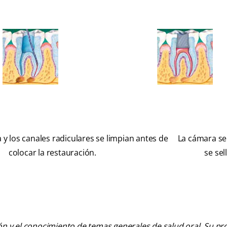
a y los canales radiculares se limpian antes de
La cámara se 
colocar la restauración.
se sell
ión y el conocimiento de temas generales de salud oral. Su pr