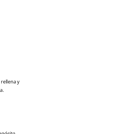
rellena y
a.
opósito