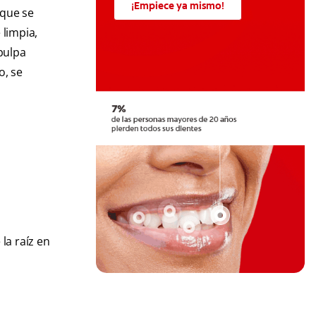
¡Empiece ya mismo!
 que se
 limpia,
 pulpa
o, se
la raíz en