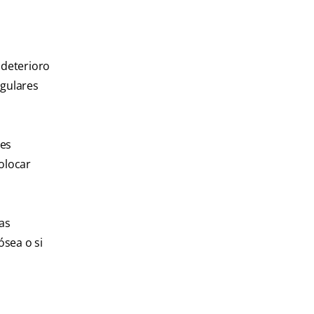
 deterioro
egulares
res
olocar
as
ósea o si