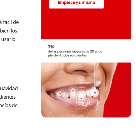
¡Empiece ya mismo!
 fácil de
bien los
e usarlo
suavidad
dientes
ncías de