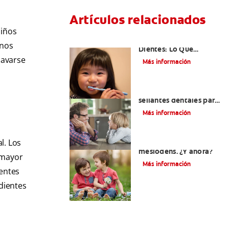
Artículos relacionados
niños
Selladores Para Los
anos
Dientes: Lo Que
Necesita Saber
lavarse
Más información
Los beneficios de los
sellantes dentales para
niños
Más información
l. Los
Su hijo tiene un
mesiodens. ¿Y ahora?
 mayor
Más información
entes
dientes