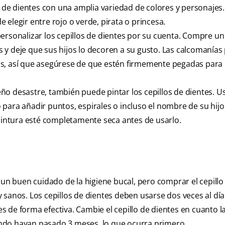
s de dientes con una amplia variedad de colores y personajes
elegir entre rojo o verde, pirata o princesa.
rsonalizar los cepillos de dientes por su cuenta. Compre u
 y deje que sus hijos lo decoren a su gusto. Las calcomanía
os, así que asegúrese de que estén firmemente pegadas para
o desastre, también puede pintar los cepillos de dientes. U
para añadir puntos, espirales o incluso el nombre de su hijo 
 pintura esté completamente seca antes de usarlo.
 un buen cuidado de la higiene bucal, pero comprar el cepillo
 sanos. Los cepillos de dientes deben usarse dos veces al día
tes de forma efectiva. Cambie el cepillo de dientes en cuanto l
ndo hayan pasado 3 meses, lo que ocurra primero.