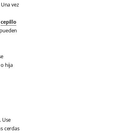
. Una vez
n
cepillo
s pueden
se
o hija
. Use
as cerdas