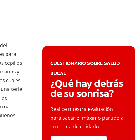
 del
es para
s cepillos
CUESTIONARIO SOBRE SALUD
tamaños y
BUCAL
as cuales
¿Qué hay detrás
 una serie
de su sonrisa?
o de
forma
Realice nuestra evaluación
 buenos
para sacar el máximo partido a
su rutina de cuidado