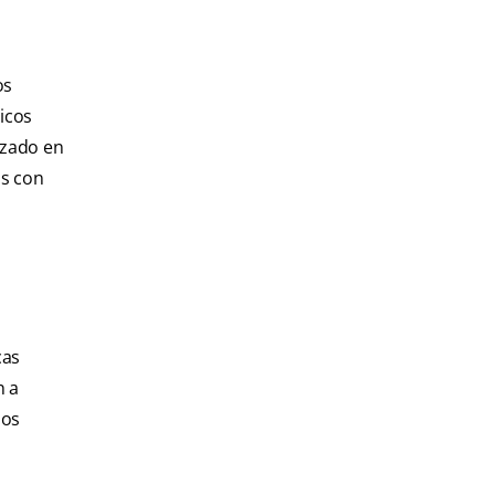
os
icos
izado en
as con
cas
n a
los