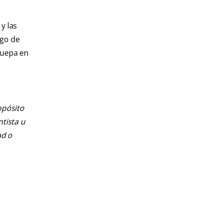
y las
ngo de
quepa en
opósito
ntista u
ad o