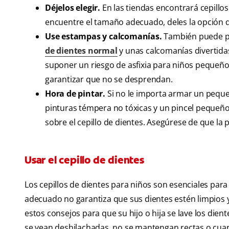
Déjelos elegir.
En las tiendas encontrará cepillo
encuentre el tamaño adecuado, deles la opción de 
Use estampas y calcomanías.
También puede pe
de dientes normal
y unas calcomanías divertidas
suponer un riesgo de asfixia para niños pequeñ
garantizar que no se desprendan.
Hora de pintar.
Si no le importa armar un pequeñ
pinturas témpera no tóxicas y un pincel pequeño 
sobre el cepillo de dientes. Asegúrese de que la
Usar el cepillo de dientes
Los cepillos de dientes para niños son esenciales para
adecuado no garantiza que sus dientes estén limpios y
estos consejos para que su hijo o hija se lave los dien
se vean deshilachadas, no se mantengan rectas o cua