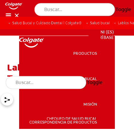
Toggle
Salud Bucal y Cuidado Dental | Colgate®
Salud bucal
Labios Na
PROMOCIONES
NI (ES)
SUSCRÍBASE
PRODUCTOS
PRODUCTOS
Labios Naturales Con Un
Toque De Color
SALUD BUCAL
Toggle
SALUD BUCAL
MISIÓN
CHEQUEO DE SALUD BUCAL
MISIÓN
CORRESPONDENCIA DE PRODUCTOS