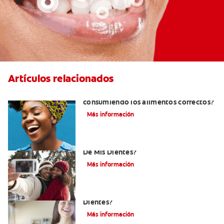
Artículos relacionados
¿Cómo tener dientes más blancos
consumiendo los alimentos correctos?
Más información
¿Cómo Determino El Color Específico
De Mis Dientes?
Más información
¿Qué Tan Blancos Pueden Quedar Mis
Dientes?
Más información