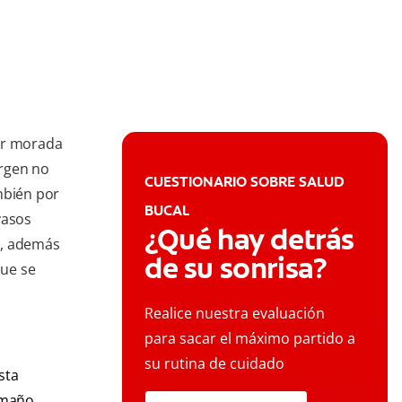
or morada
urgen no
CUESTIONARIO SOBRE SALUD
mbién por
BUCAL
vasos
¿Qué hay detrás
s, además
de su sonrisa?
que se
Realice nuestra evaluación
para sacar el máximo partido a
su rutina de cuidado
sta
tamaño