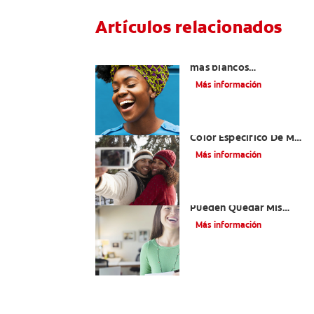
Artículos relacionados
¿Cómo tener dientes
más blancos
consumiendo los
Más información
alimentos correctos?
¿Cómo Determino El
Color Específico De Mis
Dientes?
Más información
¿Qué Tan Blancos
Pueden Quedar Mis
Dientes?
Más información