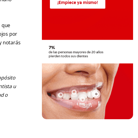
¡Empiece ya mismo!
s que
ojos por
y notarás
opósito
ntista u
ad o