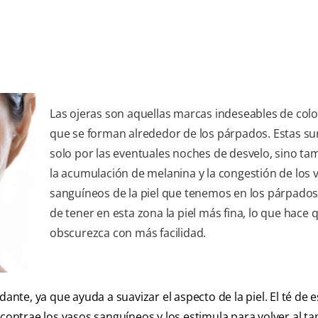
Las ojeras son aquellas marcas indeseables de col
que se forman alrededor de los párpados. Estas s
solo por las eventuales noches de desvelo, sino ta
la acumulación de melanina y la congestión de los 
sanguíneos de la piel que tenemos en los párpado
de tener en esta zona la piel más fina, lo que hace 
obscurezca con más facilidad.
ante, ya que ayuda a suavizar el aspecto de la piel. El té de e
 contrae los vasos sanguíneos y los estimula para volver al 