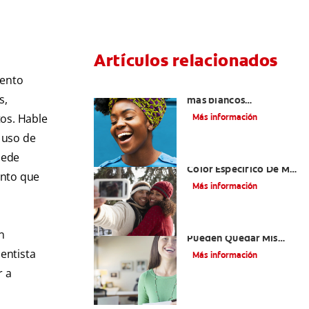
Artículos relacionados
iento
¿Cómo tener dientes
s,
más blancos
consumiendo los
tos. Hable
Más información
alimentos correctos?
l uso de
uede
¿Cómo Determino El
Color Específico De Mis
ento que
Dientes?
Más información
¿Qué Tan Blancos
n
Pueden Quedar Mis
Dientes?
dentista
Más información
r a