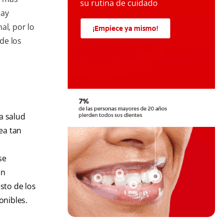
su rutina de cuidado
Hay
al, por lo
¡Empiece ya mismo!
de los
a salud
ea tan
se
an
sto de los
onibles.