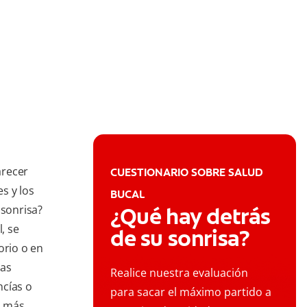
arecer
CUESTIONARIO SOBRE SALUD
s y los
BUCAL
 sonrisa?
¿Qué hay detrás
, se
de su sonrisa?
orio o en
nas
Realice nuestra evaluación
ncías o
para sacar el máximo partido a
a más