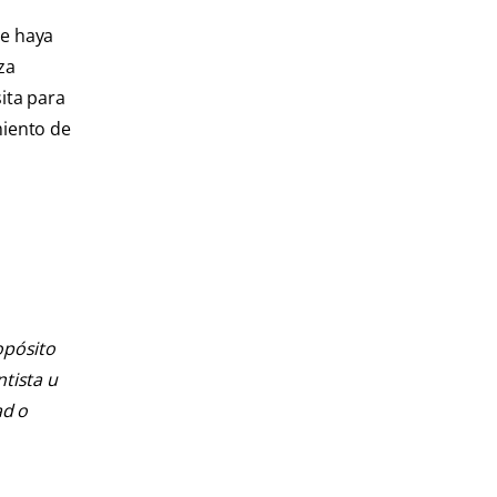
ue haya
za
ita para
miento de
opósito
ntista u
ad o