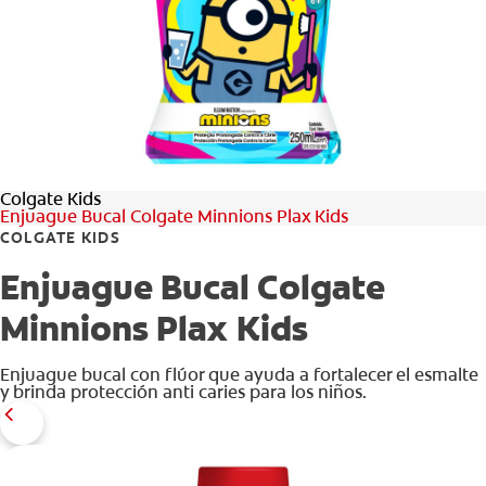
CHEQUEO DE SALUD BUCAL
CORRESPONDENCIA DE PRODUCTOS
PROMOCIONES
Colgate Kids
NI (ES)
Enjuague Bucal Colgate Minnions Plax Kids
COLGATE KIDS
SUSCRÍBASE
Enjuague Bucal Colgate
Minnions Plax Kids
Enjuague bucal con flúor que ayuda a fortalecer el esmalte
y brinda protección anti caries para los niños.