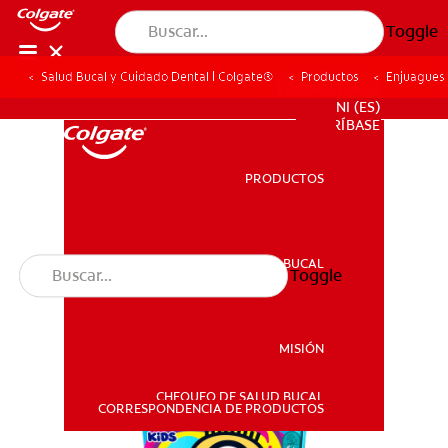
Toggle
Salud Bucal y Cuidado Dental | Colgate®
Productos
Enjuagues
PROMOCIONES
NI (ES)
SUSCRÍBASE
PRODUCTOS
PRODUCTOS
SALUD BUCAL
Toggle
SALUD BUCAL
MISIÓN
CHEQUEO DE SALUD BUCAL
MISIÓN
CORRESPONDENCIA DE PRODUCTOS