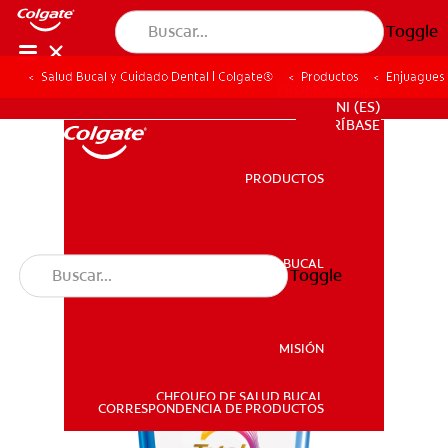
Toggle
Salud Bucal y Cuidado Dental | Colgate®
Productos
Enjuagues
PROMOCIONES
NI (ES)
SUSCRÍBASE
PRODUCTOS
PRODUCTOS
SALUD BUCAL
Toggle
SALUD BUCAL
MISIÓN
CHEQUEO DE SALUD BUCAL
MISIÓN
CORRESPONDENCIA DE PRODUCTOS