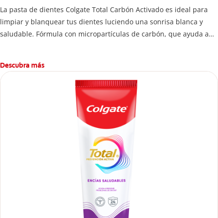
La pasta de dientes Colgate Total Carbón Activado es ideal para
limpiar y blanquear tus dientes luciendo una sonrisa blanca y
saludable. Fórmula con micropartículas de carbón, que ayuda a
limpiar los dientes y remover manchas superficiales.
¿Qué hace el carbón activado en una pasta dental y por qué se
Descubra más
usa para ayudar a remover manchas superficiales? También
encontrarás cómo incluirla en tu rutina, en casa o de viaje, con
tips de cepillado para una sonrisa sana.