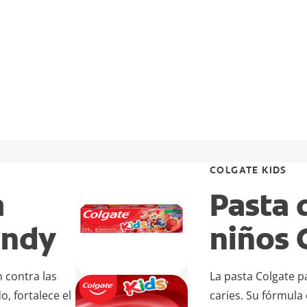
COLGATE KIDS
a
Pasta 
andy
niños 
n contra las
La pasta Colgate p
, fortalece el
caries. Su fórmula