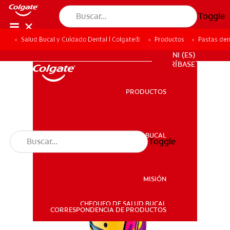
Toggle
Salud Bucal y Cuidado Dental | Colgate®
Productos
Pastas den
PROMOCIONES
NI (ES)
SUSCRÍBASE
PRODUCTOS
PRODUCTOS
SALUD BUCAL
Toggle
SALUD BUCAL
MISIÓN
CHEQUEO DE SALUD BUCAL
MISIÓN
CORRESPONDENCIA DE PRODUCTOS