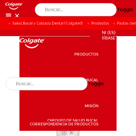
Toggle
Salud Bucal y Cuidado Dental | Colgate®
Productos
Pastas den
PROMOCIONES
NI (ES)
SUSCRÍBASE
PRODUCTOS
PRODUCTOS
SALUD BUCAL
Toggle
SALUD BUCAL
MISIÓN
CHEQUEO DE SALUD BUCAL
MISIÓN
CORRESPONDENCIA DE PRODUCTOS