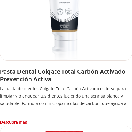
Pasta Dental Colgate Total Carbón Activado
Prevención Activa
La pasta de dientes Colgate Total Carbón Activado es ideal para
limpiar y blanquear tus dientes luciendo una sonrisa blanca y
saludable. Fórmula con micropartículas de carbón, que ayuda a
limpiar los dientes y remover manchas superficiales.
¿Qué hace el carbón activado en una pasta dental y por qué se
Descubra más
usa para ayudar a remover manchas superficiales? También