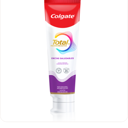
encontrarás cómo incluirla en tu rutina, en casa o de viaje, con
tips de cepillado para una sonrisa sana.