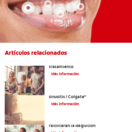
Artículos relacionados
Lengua saburral: Síntomas, causas y
tratamiento
Más información
Aliviar el dolor de los dientes por la
sinusitis | Colgate
®
Más información
Tratamientos para la disfagia que
facilitarán la deglución