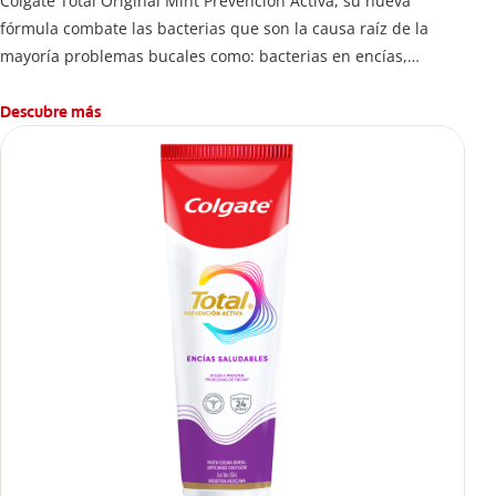
Colgate Total Original Mint Prevención Activa, su nueva
fórmula combate las bacterias que son la causa raíz de la
mayoría problemas bucales como: bacterias en encías,
erosión de esmalte, placa dental, sarro dental, mal aliento y
caries.
Descubre más