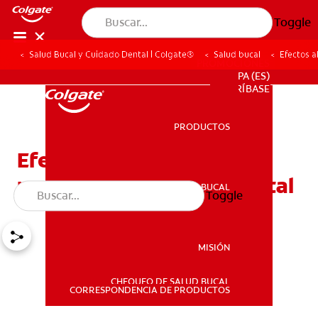
Toggle
Salud Bucal y Cuidado Dental | Colgate®
Salud bucal
Efectos a
PROMOCIONES
PA (ES)
SUSCRÍBASE
PRODUCTOS
PRODUCTOS
Efectos alternos de la
procaína o anestesia dental
SALUD BUCAL
Toggle
SALUD BUCAL
MISIÓN
CHEQUEO DE SALUD BUCAL
MISIÓN
CORRESPONDENCIA DE PRODUCTOS