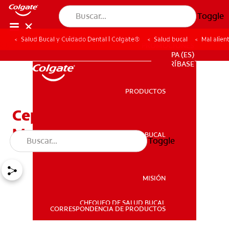
Toggle
Salud Bucal y Cuidado Dental | Colgate®
Salud bucal
Mal alien
PROMOCIONES
PA (ES)
SUSCRÍBASE
PRODUCTOS
PRODUCTOS
Cepille Sus Dientes Para
Mejorar Su Confianza
SALUD BUCAL
Toggle
SALUD BUCAL
MISIÓN
CHEQUEO DE SALUD BUCAL
MISIÓN
CORRESPONDENCIA DE PRODUCTOS