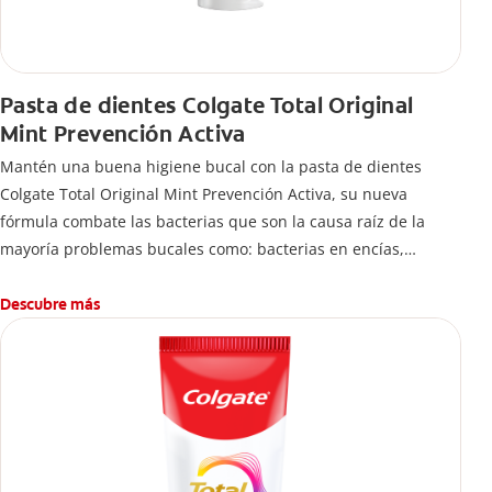
Pasta de dientes Colgate Total Original
Mint Prevención Activa
Mantén una buena higiene bucal con la pasta de dientes
Colgate Total Original Mint Prevención Activa, su nueva
fórmula combate las bacterias que son la causa raíz de la
mayoría problemas bucales como: bacterias en encías,
erosión de esmalte, placa dental, sarro dental, mal aliento y
caries.
Descubre más