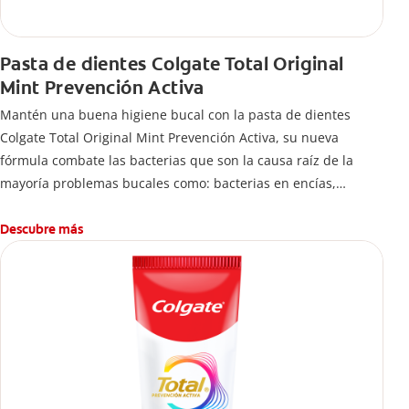
Pasta de dientes Colgate Total Original
Mint Prevención Activa
Mantén una buena higiene bucal con la pasta de dientes
Colgate Total Original Mint Prevención Activa, su nueva
fórmula combate las bacterias que son la causa raíz de la
mayoría problemas bucales como: bacterias en encías,
erosión de esmalte, placa dental, sarro dental, mal aliento y
caries.
Descubre más