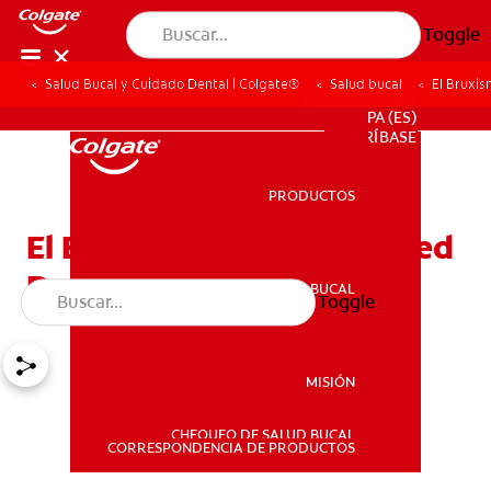
Toggle
Salud Bucal y Cuidado Dental | Colgate®
Salud bucal
El Bruxi
PROMOCIONES
PA (ES)
SUSCRÍBASE
PRODUCTOS
PRODUCTOS
El Bruxismo, ¿Padece Usted
De Esto?
SALUD BUCAL
Toggle
SALUD BUCAL
MISIÓN
CHEQUEO DE SALUD BUCAL
MISIÓN
CORRESPONDENCIA DE PRODUCTOS