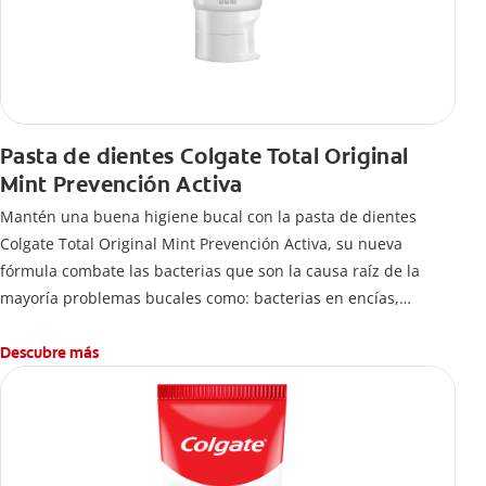
Pasta de dientes Colgate Total Original
Mint Prevención Activa
Mantén una buena higiene bucal con la pasta de dientes
Colgate Total Original Mint Prevención Activa, su nueva
fórmula combate las bacterias que son la causa raíz de la
mayoría problemas bucales como: bacterias en encías,
erosión de esmalte, placa dental, sarro dental, mal aliento y
caries.
Descubre más