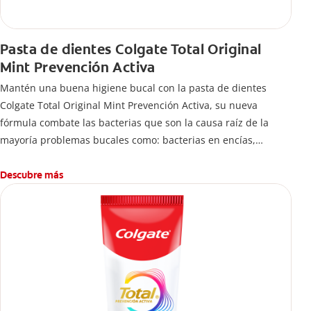
Pasta de dientes Colgate Total Original
Mint Prevención Activa
Mantén una buena higiene bucal con la pasta de dientes
Colgate Total Original Mint Prevención Activa, su nueva
fórmula combate las bacterias que son la causa raíz de la
mayoría problemas bucales como: bacterias en encías,
erosión de esmalte, placa dental, sarro dental, mal aliento y
caries.
Descubre más