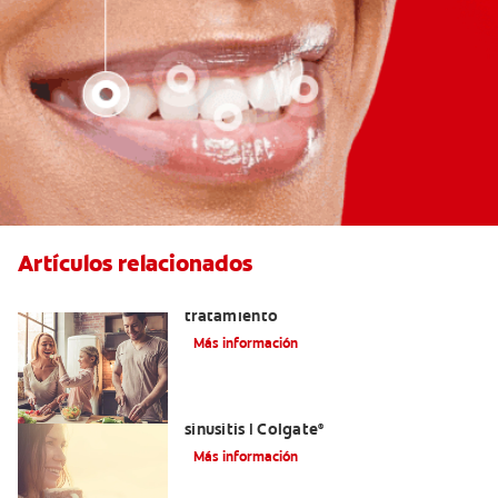
Artículos relacionados
Lengua saburral: Síntomas, causas y
tratamiento
Más información
Aliviar el dolor de los dientes por la
sinusitis | Colgate
®
Más información