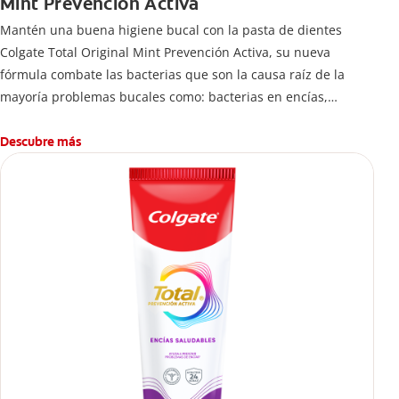
Mint Prevención Activa
Mantén una buena higiene bucal con la pasta de dientes
Colgate Total Original Mint Prevención Activa, su nueva
fórmula combate las bacterias que son la causa raíz de la
mayoría problemas bucales como: bacterias en encías,
erosión de esmalte, placa dental, sarro dental, mal aliento y
caries.
Descubre más