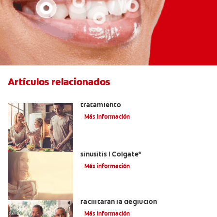
Artículos relacionados
Lengua saburral: Síntomas, causas y
tratamiento
Más información
Aliviar el dolor de los dientes por la
sinusitis | Colgate
®
Más información
Tratamientos para la disfagia que
facilitarán la deglución
Más información