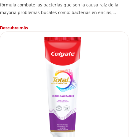
fórmula combate las bacterias que son la causa raíz de la
mayoría problemas bucales como: bacterias en encías,
erosión de esmalte, placa dental, sarro dental, mal aliento y
caries.
Descubre más