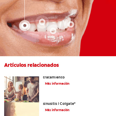
Artículos relacionados
Lengua saburral: Síntomas, causas y
tratamiento
Más información
Aliviar el dolor de los dientes por la
sinusitis | Colgate
®
Más información