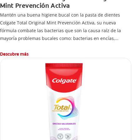
Mint Prevención Activa
Mantén una buena higiene bucal con la pasta de dientes
Colgate Total Original Mint Prevención Activa, su nueva
fórmula combate las bacterias que son la causa raíz de la
mayoría problemas bucales como: bacterias en encías,
erosión de esmalte, placa dental, sarro dental, mal aliento y
caries.
Descubre más