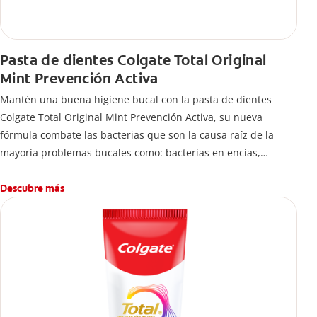
Pasta de dientes Colgate Total Original
Mint Prevención Activa
Mantén una buena higiene bucal con la pasta de dientes
Colgate Total Original Mint Prevención Activa, su nueva
fórmula combate las bacterias que son la causa raíz de la
mayoría problemas bucales como: bacterias en encías,
erosión de esmalte, placa dental, sarro dental, mal aliento y
caries.
Descubre más