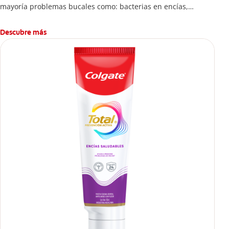
mayoría problemas bucales como: bacterias en encías,
erosión de esmalte, placa dental, sarro dental, mal aliento y
caries.
Descubre más