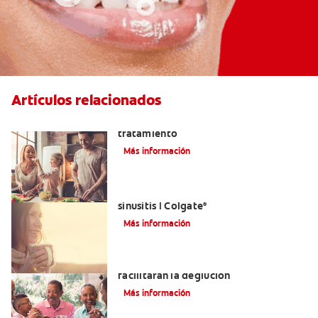
Artículos relacionados
Lengua saburral: Síntomas, causas y
tratamiento
Más información
Aliviar el dolor de los dientes por la
sinusitis | Colgate
®
Más información
Tratamientos para la disfagia que
facilitarán la deglución
Más información