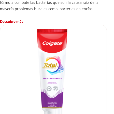
fórmula combate las bacterias que son la causa raíz de la
mayoría problemas bucales como: bacterias en encías,
erosión de esmalte, placa dental, sarro dental, mal aliento y
caries.
Descubre más