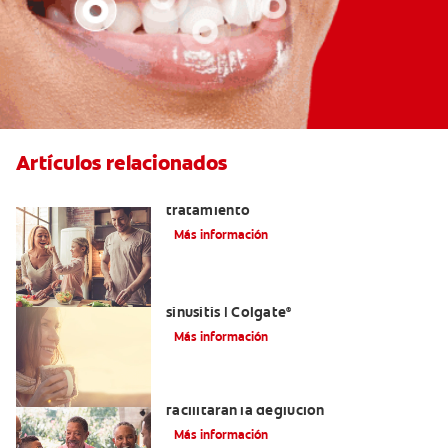
Artículos relacionados
Lengua saburral: Síntomas, causas y
tratamiento
Más información
Aliviar el dolor de los dientes por la
sinusitis | Colgate
®
Más información
Tratamientos para la disfagia que
facilitarán la deglución
Más información