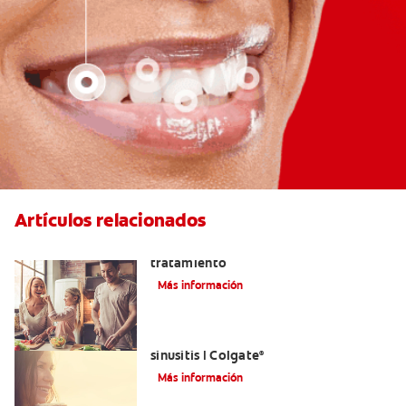
Artículos relacionados
Lengua saburral: Síntomas, causas y
tratamiento
Más información
Aliviar el dolor de los dientes por la
sinusitis | Colgate
®
Más información