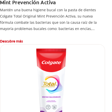
Mint Prevención Activa
Mantén una buena higiene bucal con la pasta de dientes
Colgate Total Original Mint Prevención Activa, su nueva
fórmula combate las bacterias que son la causa raíz de la
mayoría problemas bucales como: bacterias en encías,
erosión de esmalte, placa dental, sarro dental, mal aliento y
caries.
Descubre más