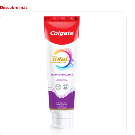
caries.
Descubre más