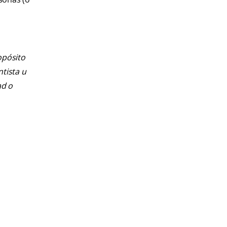
opósito
ntista u
ad o