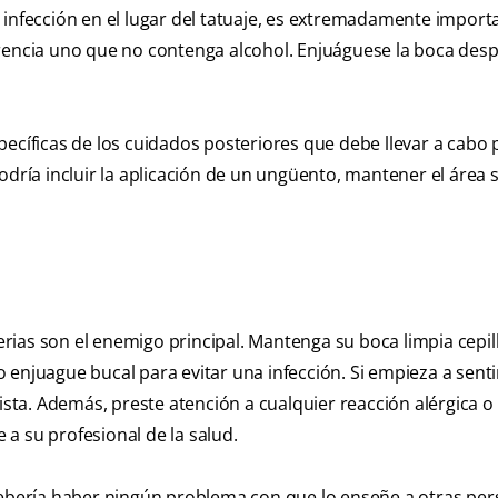
 infección en el lugar del tatuaje, es extremadamente import
ferencia uno que no contenga alcohol. Enjuáguese la boca des
pecíficas de los cuidados posteriores que debe llevar a cabo
odría incluir la aplicación de un ungüento, mantener el área 
rias son el enemigo principal. Mantenga su boca limpia cepi
 enjuague bucal para evitar una infección. Si empieza a senti
tista. Además, preste atención a cualquier reacción alérgica 
 a su profesional de la salud.
 debería haber ningún problema con que lo enseñe a otras per