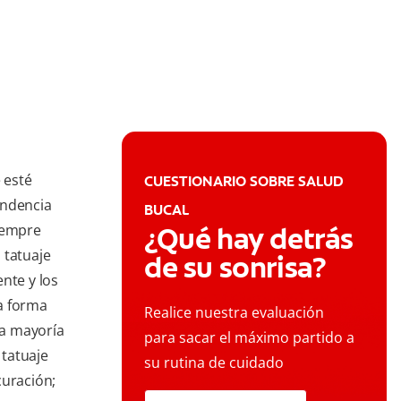
 esté
CUESTIONARIO SOBRE SALUD
endencia
BUCAL
siempre
¿Qué hay detrás
 tatuaje
de su sonrisa?
nte y los
a forma
Realice nuestra evaluación
la mayoría
para sacar el máximo partido a
tatuaje
su rutina de cuidado
curación;