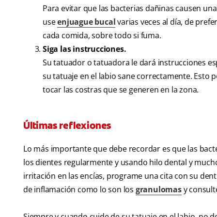
Para evitar que las bacterias dañinas causen una
use
enjuague bucal
varias veces al día, de pre
cada comida, sobre todo si fuma.
Siga las instrucciones.
Su tatuador o tatuadora le dará instrucciones es
su tatuaje en el labio sane correctamente. Esto p
tocar las costras que se generen en la zona.
Últimas reflexiones
Lo más importante que debe recordar es que las bacte
los dientes regularmente y usando hilo dental y mucho
irritación en las encías, programe una cita con su den
de inflamación como lo son los
granulomas
y consulte
Siempre y cuando cuide de su tatuaje en el labio, no