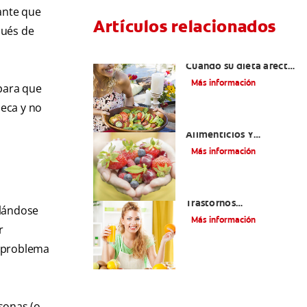
ante que
Artículos relacionados
pués de
Aliento por cetosis:
Cuando su dieta afecta
su salud bucal
Más información
 para que
seca y no
Desórdenes
Alimenticios Y
Problemas De Salud
Más información
Bucal
¿Cómo Afectan Los
Trastornos
llándose
Alimenticios A Tu
Más información
Boca?
r
o problema
sonas (o