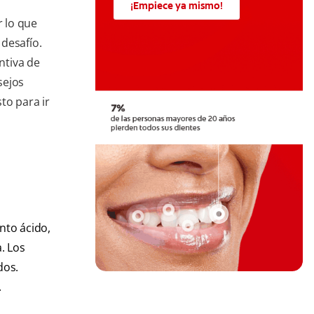
¡Empiece ya mismo!
r lo que
desafío.
ntiva de
sejos
sto para ir
nto ácido,
. Los
dos.
.