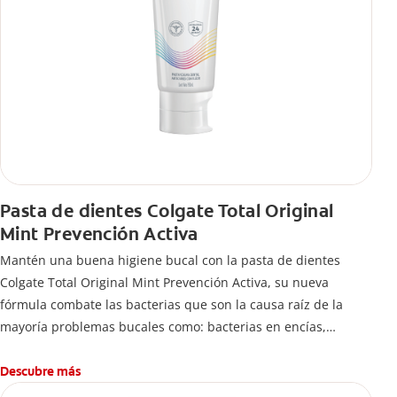
Pasta de dientes Colgate Total Original
Mint Prevención Activa
Mantén una buena higiene bucal con la pasta de dientes
Colgate Total Original Mint Prevención Activa, su nueva
fórmula combate las bacterias que son la causa raíz de la
mayoría problemas bucales como: bacterias en encías,
erosión de esmalte, placa dental, sarro dental, mal aliento y
caries.
Descubre más