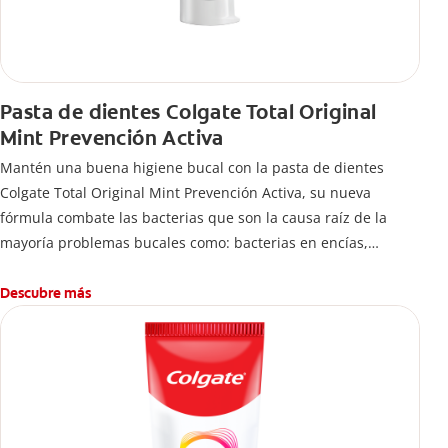
Pasta de dientes Colgate Total Original
Mint Prevención Activa
Mantén una buena higiene bucal con la pasta de dientes
Colgate Total Original Mint Prevención Activa, su nueva
fórmula combate las bacterias que son la causa raíz de la
mayoría problemas bucales como: bacterias en encías,
erosión de esmalte, placa dental, sarro dental, mal aliento y
caries.
Descubre más