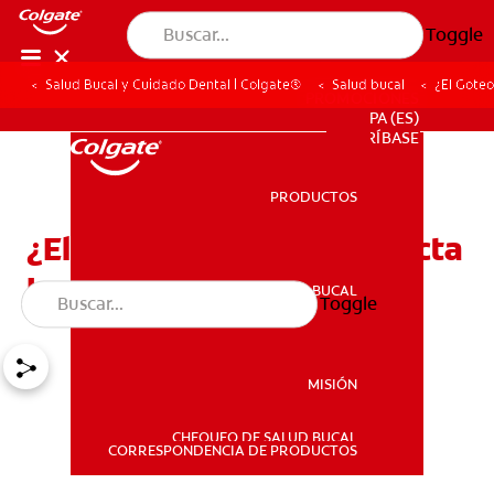
Toggle
Salud Bucal y Cuidado Dental | Colgate®
Salud bucal
¿El Goteo
PROMOCIONES
PA (ES)
SUSCRÍBASE
PRODUCTOS
PRODUCTOS
¿El Goteo Post-Nasal Afecta
La Salud Dental?
SALUD BUCAL
Toggle
SALUD BUCAL
MISIÓN
CHEQUEO DE SALUD BUCAL
MISIÓN
CORRESPONDENCIA DE PRODUCTOS