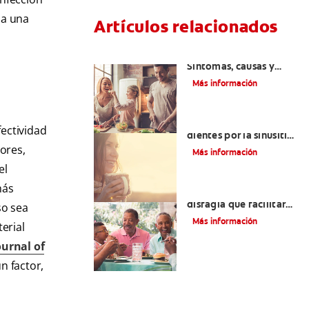
 a una
Artículos relacionados
Lengua saburral:
Síntomas, causas y
tratamiento
Más información
Aliviar el dolor de los
fectividad
dientes por la sinusitis |
tores,
Colgate
®
Más información
el
más
Tratamientos para la
disfagia que facilitarán
so sea
la deglución
Más información
erial
ournal of
n factor,