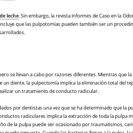
 de leche
. Sin embargo, la revista Informes de Caso en la Odo
concluye que las pulpotomías pueden también ser un procedi
arrollados.
ro se llevan a cabo por razones diferentes. Mientras que la
 un diente, la pulpectomía implica la eliminación total del tej
ealizar un tratamiento de conducto radicular.
ados por dentistas una vez que se ha determinado que la p
onductos radiculares implica la extracción de toda la pulpa m
 daño de la pulpa puede ser ocasionado por traumatismos, cari
 quede expuesta. Cuando las bacterias llegan a la pulpa, la 