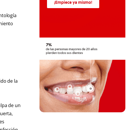
¡Empiece ya mismo!
ntología
miento
ido de la
ulpa de un
uerta,
es
infección