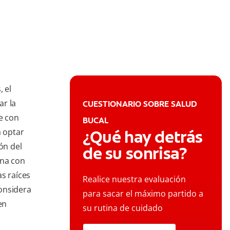
, el
ar la
CUESTIONARIO SOBRE SALUD
se con
BUCAL
á optar
¿Qué hay detrás
ón del
de su sonrisa?
ena con
s raíces
Realice nuestra evaluación
onsidera
para sacar el máximo partido a
en
su rutina de cuidado