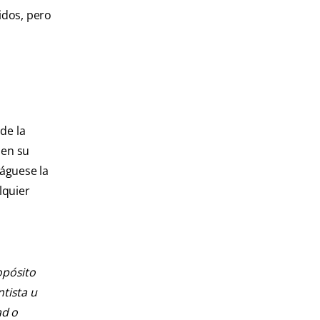
idos, pero
de la
 en su
uáguese la
lquier
opósito
ntista u
ad o