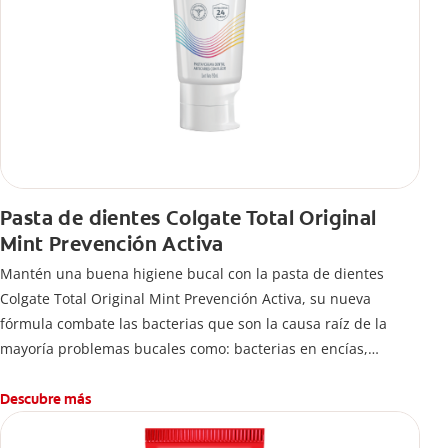
Pasta de dientes Colgate Total Original
Mint Prevención Activa
Mantén una buena higiene bucal con la pasta de dientes
Colgate Total Original Mint Prevención Activa, su nueva
fórmula combate las bacterias que son la causa raíz de la
mayoría problemas bucales como: bacterias en encías,
erosión de esmalte, placa dental, sarro dental, mal aliento y
caries.
Descubre más