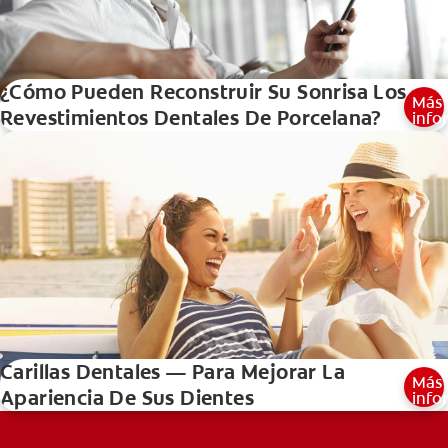
¿Cómo Pueden Reconstruir Su Sonrisa Los
Más
Revestimientos Dentales De Porcelana?
info
Carillas Dentales — Para Mejorar La
Más
Apariencia De Sus Dientes
info