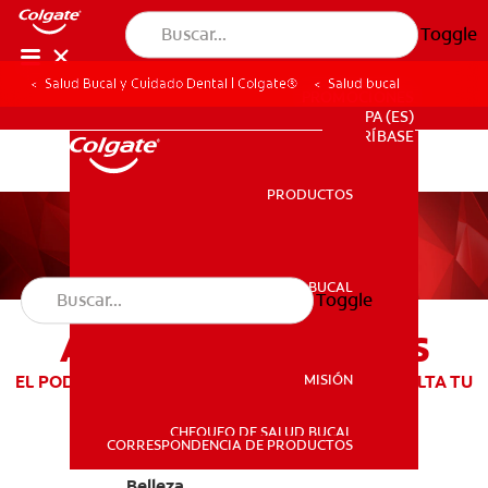
Toggle
Salud Bucal y Cuidado Dental | Colgate®
Salud bucal
PROMOCIONES
PA (ES)
SUSCRÍBASE
PRODUCTOS
PRODUCTOS
SALUD BUCAL
Toggle
SALUD BUCAL
ARTÍCULOS LUMINOUS
MISIÓN
EL PODER DE TU SONRISA TE HACE ÚNICA Y RESALTA TU
BELLEZA
CHEQUEO DE SALUD BUCAL
MISIÓN
CORRESPONDENCIA DE PRODUCTOS
Belleza