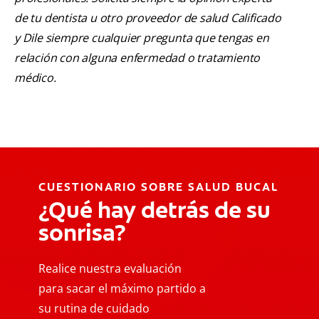
de tu dentista u otro proveedor de salud Calificado
y Dile siempre cualquier pregunta que tengas en
relación con alguna enfermedad o tratamiento
médico.
CUESTIONARIO SOBRE SALUD BUCAL
¿Qué hay detrás de su
sonrisa?
Realice nuestra evaluación
para sacar el máximo partido a
su rutina de cuidado