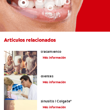
Artículos relacionados
Lengua saburral: Síntomas, causas y
tratamiento
Más información
Qué causa las manchas marrones en los
dientes
Más información
Aliviar el dolor de los dientes por la
sinusitis | Colgate
®
Más información