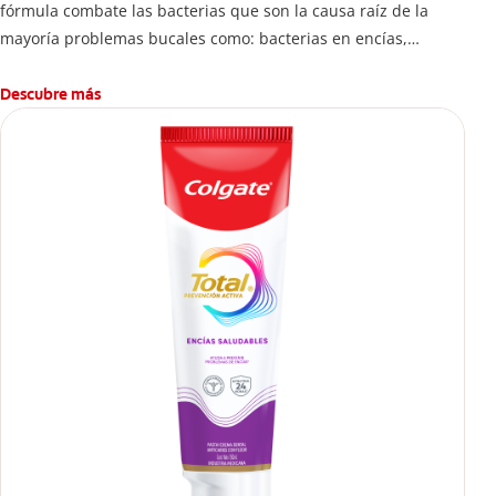
fórmula combate las bacterias que son la causa raíz de la
mayoría problemas bucales como: bacterias en encías,
erosión de esmalte, placa dental, sarro dental, mal aliento y
caries.
Descubre más