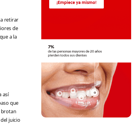
¡Empiece ya mismo!
a retirar
riores de
que a la
 así
 paso que
 brotan
del juicio