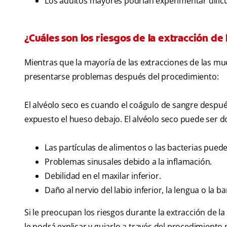
Los adultos mayores podrían experimentar dificu
¿Cuáles son los riesgos de la extracción de 
Mientras que la mayoría de las extracciones de las mue
presentarse problemas después del procedimiento:
El alvéolo seco es cuando el coágulo de sangre después
expuesto el hueso debajo. El alvéolo seco puede ser do
Las partículas de alimentos o las bacterias pued
Problemas sinusales debido a la inflamación.
Debilidad en el maxilar inferior.
Daño al nervio del labio inferior, la lengua o la bar
Si le preocupan los riesgos durante la extracción de la 
le podrá explicar y guiarlo a través del procedimiento 