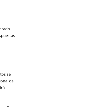
parado
espuestas
ntos se
sonal del
drá