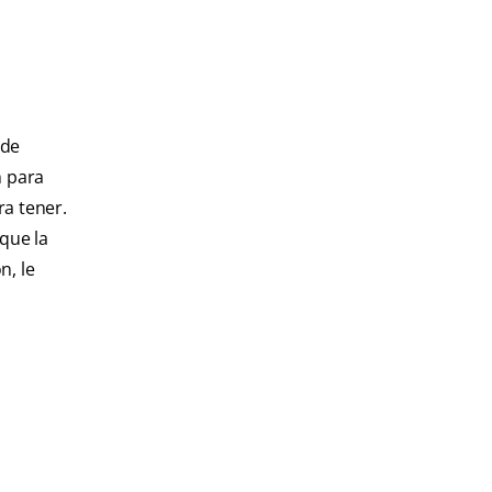
ede
n para
ra tener.
que la
n, le