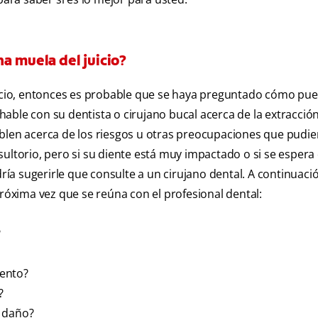
a muela del juicio?
juicio, entonces es probable que se haya preguntado cómo pu
able con su dentista o cirujano bucal acerca de la extracció
blen acerca de los riesgos u otras preocupaciones que pudie
ultorio, pero si su diente está muy impactado o si se espera 
dría sugerirle que consulte a un cirujano dental. A continuació
xima vez que se reúna con el profesional dental:
?
iento?
?
e daño?