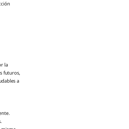
cción
r la
s futuros,
ludables a
ente.
.