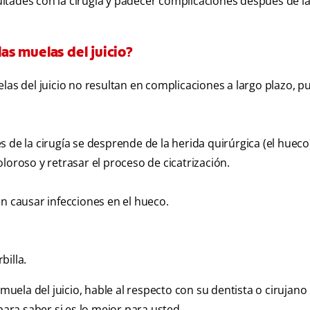
ltades con la cirugía y padecer complicaciones después de l
las muelas del juicio?
las del juicio no resultan en complicaciones a largo plazo, 
 de la cirugía se desprende de la herida quirúrgica (el hueco)
loroso y retrasar el proceso de cicatrización.
en causar infecciones en el hueco.
billa.
muela del juicio, hable al respecto con su dentista o cirujano 
para saber si es lo mejor para usted.