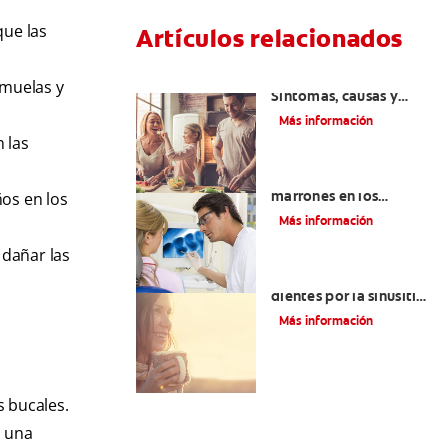
que las
Artículos relacionados
Lengua saburral:
 muelas y
Síntomas, causas y
tratamiento
Más información
 las
Qué causa las manchas
marrones en los
ños en los
dientes
Más información
 dañar las
Aliviar el dolor de los
dientes por la sinusitis |
Colgate
®
Más información
s bucales.
á una