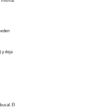
a misma.
pueden
 y deja
bucal. Él