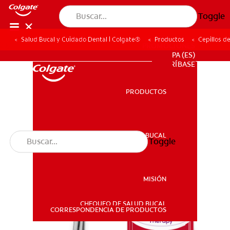
Toggle
Salud Bucal y Cuidado Dental | Colgate®
Productos
Cepillos d
PROMOCIONES
PA (ES)
SUSCRÍBASE
PRODUCTOS
PRODUCTOS
SALUD BUCAL
Toggle
SALUD BUCAL
MISIÓN
CHEQUEO DE SALUD BUCAL
MISIÓN
CORRESPONDENCIA DE PRODUCTOS