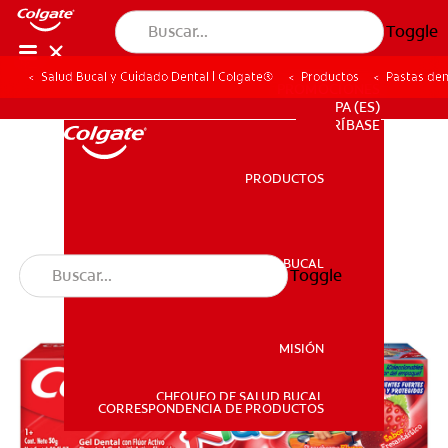
Toggle
Salud Bucal y Cuidado Dental | Colgate®
Productos
Pastas den
PROMOCIONES
PA (ES)
SUSCRÍBASE
PRODUCTOS
PRODUCTOS
SALUD BUCAL
Toggle
SALUD BUCAL
MISIÓN
CHEQUEO DE SALUD BUCAL
MISIÓN
CORRESPONDENCIA DE PRODUCTOS