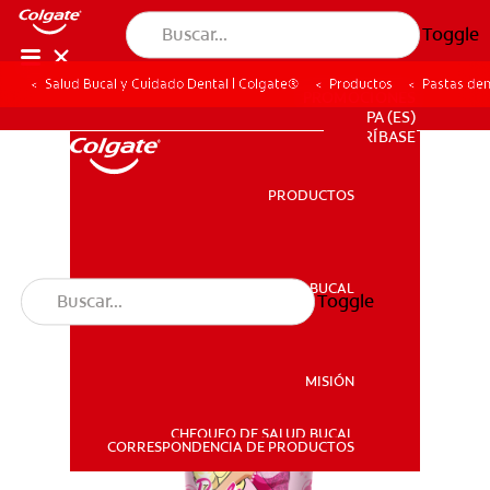
Toggle
Salud Bucal y Cuidado Dental | Colgate®
Productos
Pastas den
PROMOCIONES
PA (ES)
SUSCRÍBASE
PRODUCTOS
PRODUCTOS
SALUD BUCAL
Toggle
SALUD BUCAL
MISIÓN
CHEQUEO DE SALUD BUCAL
MISIÓN
CORRESPONDENCIA DE PRODUCTOS