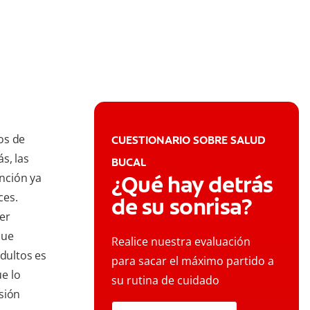
os de
CUESTIONARIO SOBRE SALUD
s, las
BUCAL
ención ya
¿Qué hay detrás
ces.
de su sonrisa?
er
que
Realice nuestra evaluación
adultos es
para sacar el máximo partido a
e lo
su rutina de cuidado
sión