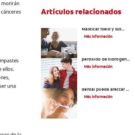
s morirán
Artículos relacionados
s cánceres
Placeres culposos:
Masticar hielo y sus
dientes
Más información
Tratamientos con
peróxido de hidrógeno
 empastes
para dientes y encías
Más información
 ellos.
ones,
¿El pH de la pasta
 ser una
dental puede afectar el
esmalte?
Más información
osos de la