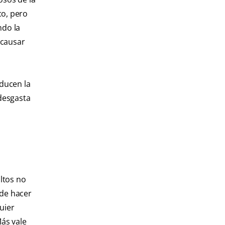
co, pero
ndo la
 causar
educen la
 desgasta
ltos no
de hacer
uier
ás vale