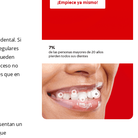
¡Empiece ya mismo!
dental. Si
regulares
 pueden
oceso no
es que en
esentan un
que