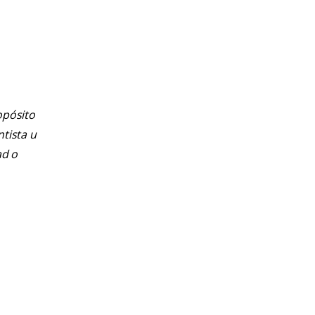
opósito
ntista u
ad o