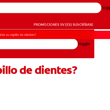
Togg
PROMOCIONES
SV (ES)
SUSCRÍBASE
ar su cepillo de dientes?
Toggle
illo de dientes?