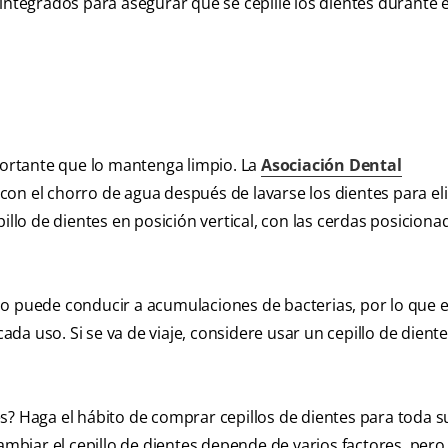
integrados para asegurar que se cepille los dientes durante 
mportante que lo mantenga limpio. La
Asociación Dental
con el chorro de agua después de lavarse los dientes para el
illo de dientes en posición vertical, con las cerdas posiciona
do puede conducir a acumulaciones de bacterias, por lo que 
a uso. Si se va de viaje, considere usar un cepillo de dient
s? Haga el hábito de comprar cepillos de dientes para toda su
cambiar el cepillo de dientes depende de varios factores, pero