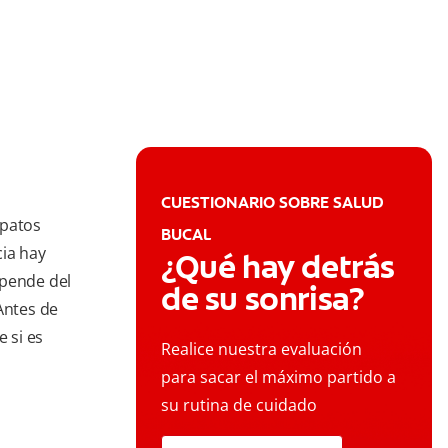
CUESTIONARIO SOBRE SALUD
apatos
BUCAL
cia hay
¿Qué hay detrás
epende del
de su sonrisa?
Antes de
e si es
Realice nuestra evaluación
para sacar el máximo partido a
su rutina de cuidado