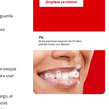
¡Empiece ya mismo!
o guarda
s
sea
e provoque
para usar
argo, el
cías.