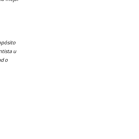
opósito
ntista u
ad o