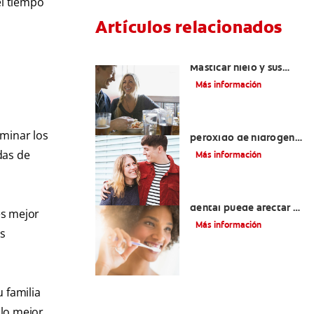
el tiempo
Artículos relacionados
Placeres culposos:
Masticar hielo y sus
dientes
Más información
Tratamientos con
iminar los
peróxido de hidrógeno
para dientes y encías
das de
Más información
¿El pH de la pasta
dental puede afectar el
es mejor
esmalte?
Más información
es
 familia
 lo mejor