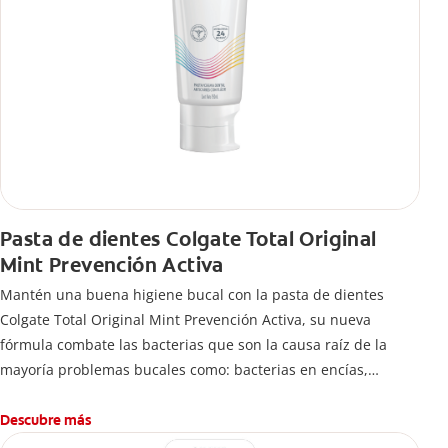
Pasta de dientes Colgate Total Original
Mint Prevención Activa
Mantén una buena higiene bucal con la pasta de dientes
Colgate Total Original Mint Prevención Activa, su nueva
fórmula combate las bacterias que son la causa raíz de la
mayoría problemas bucales como: bacterias en encías,
erosión de esmalte, placa dental, sarro dental, mal aliento y
caries.
Descubre más