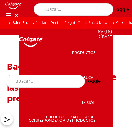
Toggle
Salud Bucal y Cuidado Dental | Colgate®
Salud bucal
Cepillado
PROMOCIONES
SV (ES)
SUSCRÍBASE
PRODUCTOS
PRODUCTOS
Bacterias en la boca:
conozca 5 infecciones que
SALUD BUCAL
Toggle
SALUD BUCAL
las causan y cómo
prevenirlas
MISIÓN
CHEQUEO DE SALUD BUCAL
MISIÓN
CORRESPONDENCIA DE PRODUCTOS