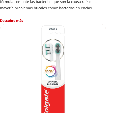
fórmula combate las bacterias que son la causa raíz de la
mayoría problemas bucales como: bacterias en encías,
erosión de esmalte, placa dental, sarro dental, mal aliento y
caries.
Descubre más