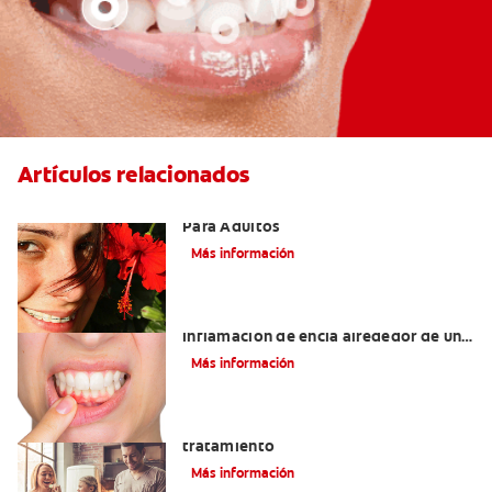
Artículos relacionados
Las Mejores Opciones De Ortodoncia
Para Adultos
Más información
¿Cuáles son las posibles causas de una
inflamación de encía alrededor de un
diente?
Más información
Lengua saburral: Síntomas, causas y
tratamiento
Más información