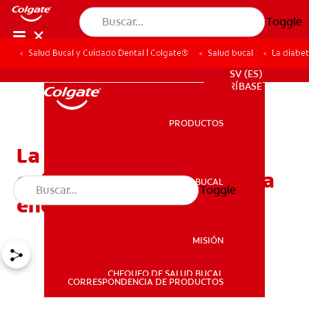
Toggle
Salud Bucal y Cuidado Dental | Colgate®
Salud bucal
La diabe
PROMOCIONES
SV (ES)
SUSCRÍBASE
PRODUCTOS
PRODUCTOS
La diabetes y otras
enfermedades del sistema
SALUD BUCAL
Toggle
SALUD BUCAL
endocrino
MISIÓN
CHEQUEO DE SALUD BUCAL
MISIÓN
CORRESPONDENCIA DE PRODUCTOS