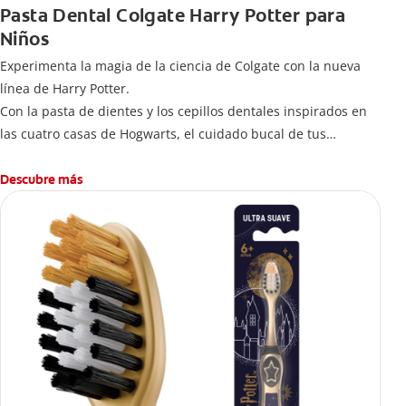
Pasta Dental Colgate Harry Potter para
Niños
Experimenta la magia de la ciencia de Colgate con la nueva
línea de Harry Potter.
Con la pasta de dientes y los cepillos dentales inspirados en
las cuatro casas de Hogwarts, el cuidado bucal de tus
pequeños se transformará en una limpieza mágica para
jóvenes magos y brujas.
Descubre más
-Delicioso sabor que hace del cepillado una aventura de
hábitos saludables desde temprana edad.
-Fortalece y cuida sus dientes contra la caries con la ayuda del
flúor, ofreciendo un cuidado confiable adaptado a las
necesidades de los niños.
Inclúyela en su Rutina Diaria