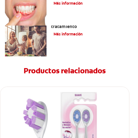
diente?
Más información
Lengua saburral: Síntomas, causas y
tratamiento
Más información
Productos relacionados