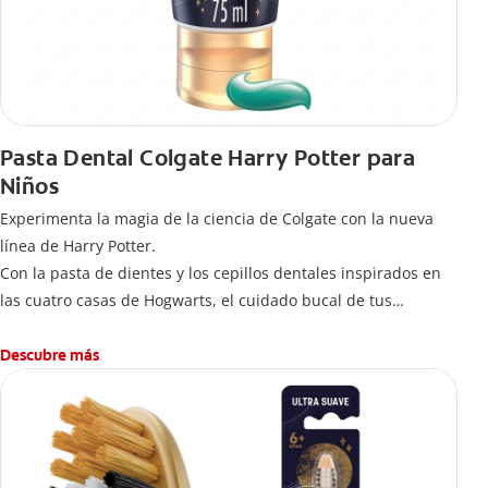
Pasta Dental Colgate Harry Potter para
Niños
Experimenta la magia de la ciencia de Colgate con la nueva
línea de Harry Potter.
Con la pasta de dientes y los cepillos dentales inspirados en
las cuatro casas de Hogwarts, el cuidado bucal de tus
pequeños se transformará en una limpieza mágica para
jóvenes magos y brujas.
Descubre más
-Delicioso sabor que hace del cepillado una aventura de
hábitos saludables desde temprana edad.
-Fortalece y cuida sus dientes contra la caries con la ayuda del
flúor, ofreciendo un cuidado confiable adaptado a las