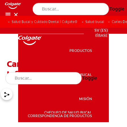
Toggle
Salud Bucal y Cuidado Dental | Colgate®
Salud bucal
Caries De
PROMOCIONES
SV (ES)
SUSCRÍBASE
PRODUCTOS
PRODUCTOS
Caries De La Primera
Infancia
SALUD BUCAL
Toggle
SALUD BUCAL
MISIÓN
CHEQUEO DE SALUD BUCAL
MISIÓN
CORRESPONDENCIA DE PRODUCTOS