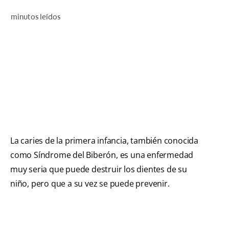
CHEQUEO DE SALUD BUCAL
minutos leídos
CORRESPONDENCIA DE PRODUCTOS
PROMOCIONES
SV (ES)
SUSCRÍBASE
La caries de la primera infancia, también conocida
como Síndrome del Biberón, es una enfermedad
muy seria que puede destruir los dientes de su
niño, pero que a su vez se puede prevenir.