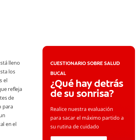
stá lleno
CUESTIONARIO SOBRE SALUD
sta los
BUCAL
s el
¿Qué hay detrás
ue refleja
de su sonrisa?
tes de
o para
Realice nuestra evaluación
 un
para sacar el máximo partido a
l en el
su rutina de cuidado