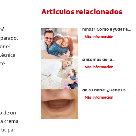
Artículos relacionados
¿Dolor de muela en
bé
niños? Cómo ayudar a
tus pequeños en el
Más información
eparado,
proceso
or el
Los principales
técnica
síntomas de la
sté
dentición
Más información
Los primeros dientes
de su bebé: ¿Debe usar
crema dental?
Más información
ño de un
 la crema
rticipar