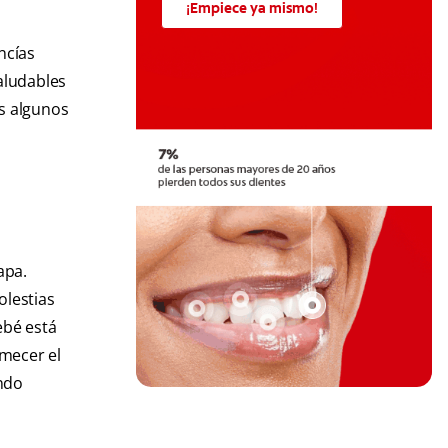
¡Empiece ya mismo!
ncías
aludables
os algunos
apa.
olestias
ebé está
rmecer el
endo