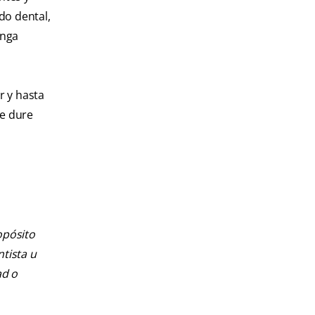
do dental,
enga
r y hasta
ue dure
opósito
ntista u
ad o