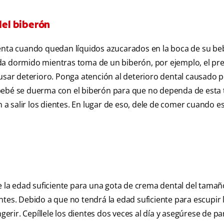
del biberón
senta cuando quedan líquidos azucarados en la boca de su be
da dormido mientras toma de un biberón, por ejemplo, el pr
usar deterioro. Ponga atención al deterioro dental causado p
bebé se duerma con el biberón para que no dependa de esta 
 salir los dientes. En lugar de eso, dele de comer cuando e
ne la edad suficiente para una gota de crema dental del tama
ntes. Debido a que no tendrá la edad suficiente para escupir
gerir. Cepíllele los dientes dos veces al día y asegúrese de pa