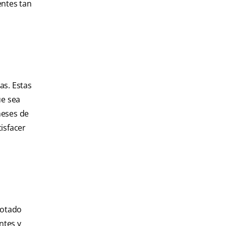
entes tan
as. Estas
ue sea
meses de
isfacer
rotado
ntes y