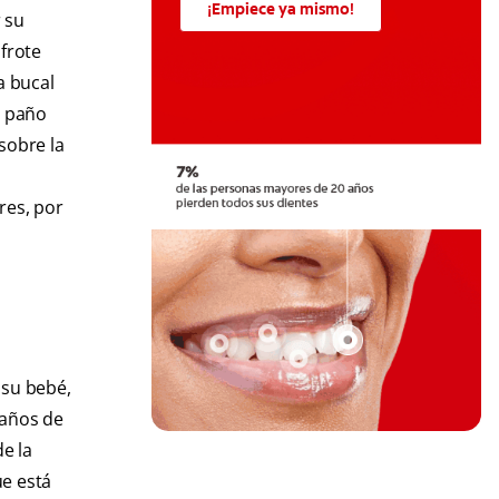
¡Empiece ya mismo!
 su
frote
a bucal
n paño
sobre la
res, por
 su bebé,
 años de
e la
ue está