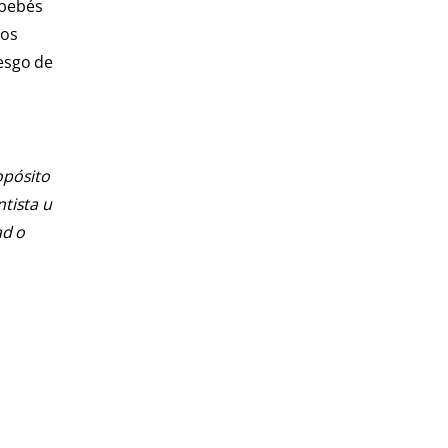
 bebés
ros
iesgo de
opósito
ntista u
ad o