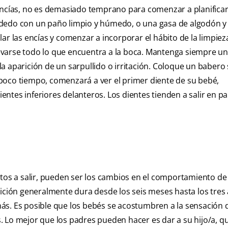
 encías, no es demasiado temprano para comenzar a planificar
 dedo con un paño limpio y húmedo, o una gasa de algodón y 
ar las encías y comenzar a incorporar el hábito de la limpiez
 llevarse todo lo que encuentra a la boca. Mantenga siempre u
a aparición de un sarpullido o irritación. Coloque un babero 
poco tiempo, comenzará a ver el primer diente de su bebé,
ntes inferiores delanteros. Los dientes tienden a salir en pa
ntos a salir, pueden ser los cambios en el comportamiento de
tición generalmente dura desde los seis meses hasta los tres
ás. Es posible que los bebés se acostumbren a la sensación d
 Lo mejor que los padres pueden hacer es dar a su hijo/a, q