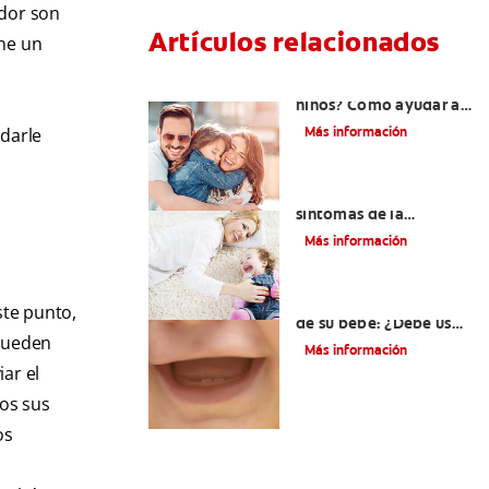
ador son
Artículos relacionados
ene un
¿Dolor de muela en
niños? Cómo ayudar a
tus pequeños en el
Más información
 darle
proceso
Los principales
síntomas de la
dentición
Más información
Los primeros dientes
ste punto,
de su bebé: ¿Debe usar
 pueden
crema dental?
Más información
ar el
os sus
os