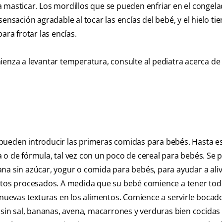
 masticar. Los mordillos que se pueden enfriar en el congel
ensación agradable al tocar las encías del bebé, y el hielo ti
ara frotar las encías.
ienza a levantar temperatura, consulte al pediatra acerca de
pueden introducir las primeras comidas para bebés. Hasta e
 o de fórmula, tal vez con un poco de cereal para bebés. Se
na sin azúcar, yogur o comida para bebés, para ayudar a alivi
entos procesados. A medida que su bebé comience a tener tod
n nuevas texturas en los alimentos. Comience a servirle bocad
in sal, bananas, avena, macarrones y verduras bien cocidas