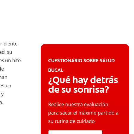
r diente
ad, su
es un hito
CUESTIONARIO SOBRE SALUD
de
BUCAL
¿Qué hay detrás
onan
es un
de su sonrisa?
 y
a.
Realice nuestra evaluación
para sacar el máximo partido a
su rutina de cuidado