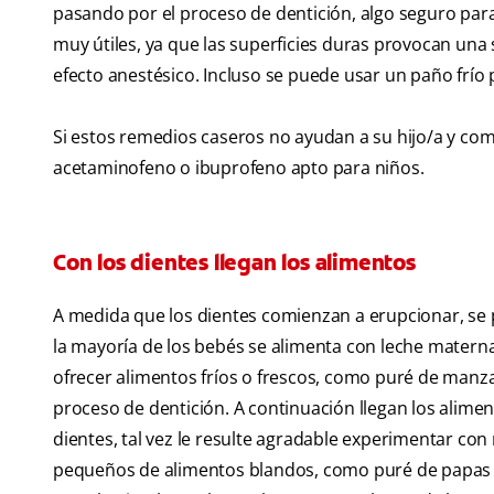
pasando por el proceso de dentición, algo seguro para
muy útiles, ya que las superficies duras provocan una s
efecto anestésico. Incluso se puede usar un paño frío p
Si estos remedios caseros no ayudan a su hijo/a y com
acetaminofeno o ibuprofeno apto para niños.
Con los dientes llegan los alimentos
A medida que los dientes comienzan a erupcionar, se 
la mayoría de los bebés se alimenta con leche materna
ofrecer alimentos fríos o frescos, como puré de manza
proceso de dentición. A continuación llegan los alim
dientes, tal vez le resulte agradable experimentar co
pequeños de alimentos blandos, como puré de papas s