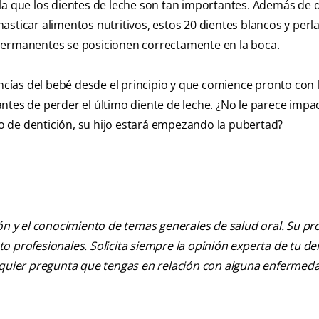
la que los dientes de leche son tan importantes. Además de 
asticar alimentos nutritivos, estos 20 dientes blancos y perl
 permanentes se posicionen correctamente en la boca.
ncías del bebé desde el principio y que comience pronto con l
ntes de perder el último diente de leche. ¿No le parece impa
 de dentición, su hijo estará empezando la pubertad?
ión y el conocimiento de temas generales de salud oral. Su pr
nto profesionales. Solicita siempre la opinión experta de tu de
alquier pregunta que tengas en relación con alguna enfermed