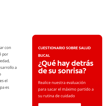
ar con
CUESTIONARIO SOBRE SALUD
é por
BUCAL
iedad,
¿Qué hay detrás
sarrollo a
de su sonrisa?
o
s el
Realice nuestra evaluación
upa es
para sacar el máximo partido a
su rutina de cuidado