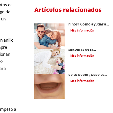
ntos de
Artículos relacionados
sgo de
é un
¿Dolor de muela en
niños? Cómo ayudar a
tus pequeños en el
Más información
proceso
n anillo
Los principales
mpre
síntomas de la
cionan
dentición
Más información
to
para
Los primeros dientes
de su bebé: ¿Debe usar
crema dental?
Más información
 empezó a