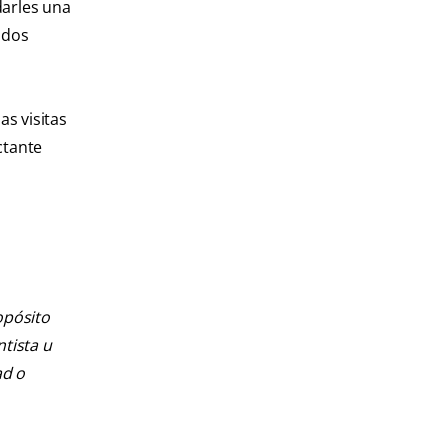
darles una
ados
as visitas
ctante
opósito
ntista u
ad o