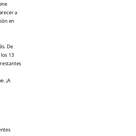
iene
arecer a
ción en
ás. De
 los 13
 restantes
e. ¡A
entes