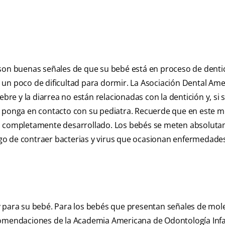
 son buenas señales de que su bebé está en proceso de denti
 un poco de dificultad para dormir. La Asociación Dental Am
ebre y la diarrea no están relacionadas con la dentición y, si
se ponga en contacto con su pediatra. Recuerde que en este
tá completamente desarrollado. Los bebés se meten absolut
esgo de contraer bacterias y virus que ocasionan enfermedade
d y para su bebé. Para los bebés que presentan señales de mole
comendaciones de la Academia Americana de Odontología Infa