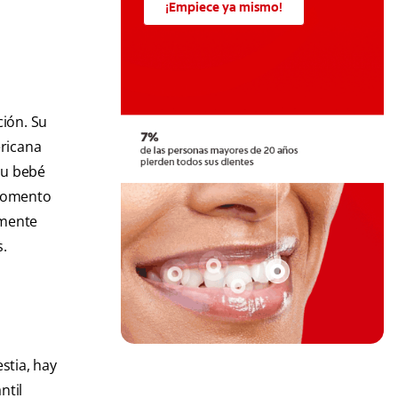
¡Empiece ya mismo!
ción. Su
ericana
 su bebé
 momento
amente
s.
stia, hay
ntil