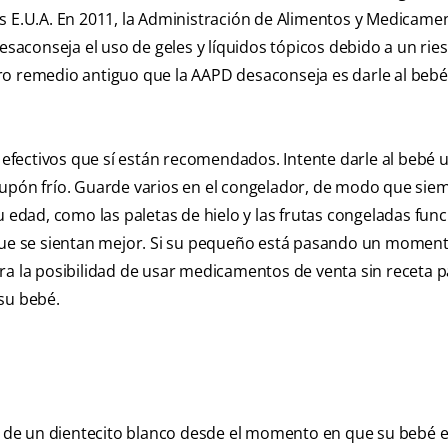
os E.U.A. En 2011, la Administración de Alimentos y Medicame
desaconseja el uso de geles y líquidos tópicos debido a un rie
ro remedio antiguo que la AAPD desaconseja es darle al beb
fectivos que sí están recomendados. Intente darle al bebé u
hupón frío. Guarde varios en el congelador, de modo que sie
u edad, como las paletas de hielo y las frutas congeladas fun
 que se sientan mejor. Si su pequeño está pasando un momen
ra la posibilidad de usar medicamentos de venta sin receta 
su bebé.
 de un dientecito blanco desde el momento en que su bebé