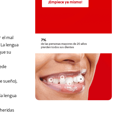
¡Empiece ya mismo!
r el mal
. La lengua
que su
uede
e sueño),
la lengua
 heridas