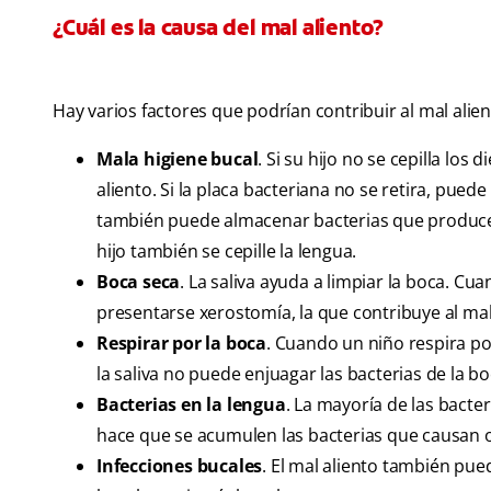
¿Cuál es la causa del mal aliento?
Hay varios factores que podrían contribuir al mal ali
Mala higiene bucal
. Si su hijo no se cepilla los
aliento. Si la placa bacteriana no se retira, puede
también puede almacenar bacterias que producen
hijo también se cepille la lengua.
Boca seca
. La saliva ayuda a limpiar la boca. C
presentarse xerostomía, la que contribuye al mal
Respirar por la boca
. Cuando un niño respira po
la saliva no puede enjuagar las bacterias de la bo
Bacterias en la lengua
. La mayoría de las bacte
hace que se acumulen las bacterias que causan o
Infecciones bucales
. El mal aliento también pue