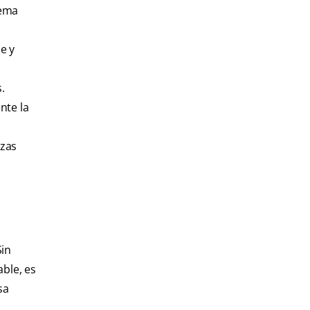
rema
e y
.
nte la
ezas
Sin
ble, es
sa