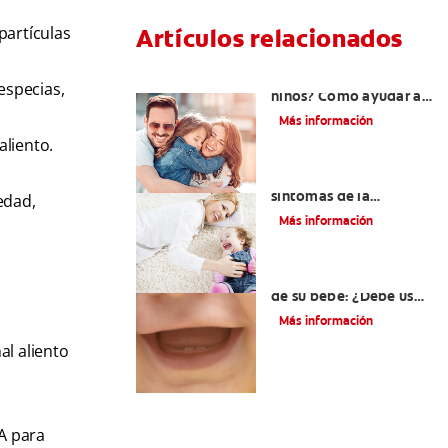
partículas
Artículos relacionados
¿Dolor de muela en
especias,
niños? Cómo ayudar a
tus pequeños en el
Más información
proceso
liento.
Los principales
síntomas de la
medad,
dentición
Más información
Los primeros dientes
de su bebé: ¿Debe usar
crema dental?
Más información
al aliento
DA para