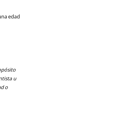
 una edad
opósito
ntista u
ad o