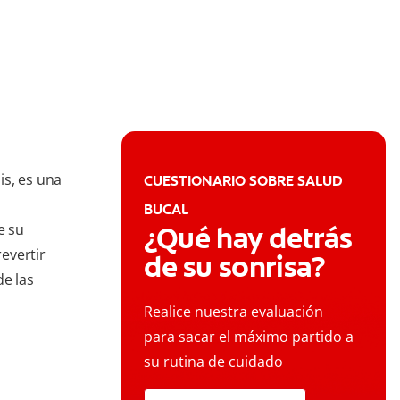
is, es una
CUESTIONARIO SOBRE SALUD
BUCAL
e su
¿Qué hay detrás
evertir
de su sonrisa?
de las
Realice nuestra evaluación
para sacar el máximo partido a
su rutina de cuidado